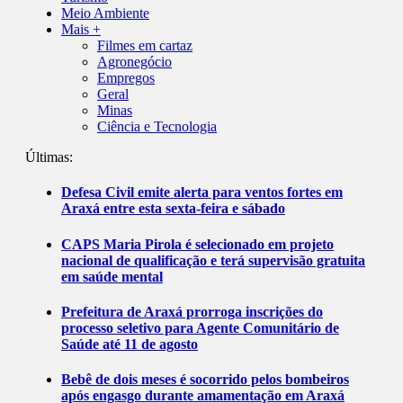
Meio Ambiente
Mais +
Filmes em cartaz
Agronegócio
Empregos
Geral
Minas
Ciência e Tecnologia
Últimas:
Defesa Civil emite alerta para ventos fortes em
Araxá entre esta sexta-feira e sábado
CAPS Maria Pirola é selecionado em projeto
nacional de qualificação e terá supervisão gratuita
em saúde mental
Prefeitura de Araxá prorroga inscrições do
processo seletivo para Agente Comunitário de
Saúde até 11 de agosto
Bebê de dois meses é socorrido pelos bombeiros
após engasgo durante amamentação em Araxá