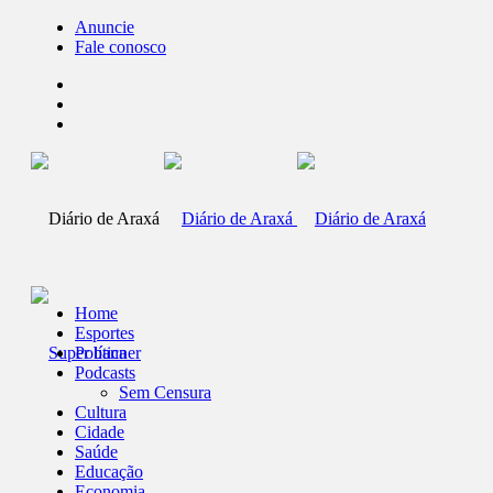
Anuncie
Fale conosco
Home
Esportes
Política
Podcasts
Sem Censura
Cultura
Cidade
Saúde
Educação
Economia