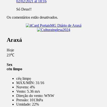
02/02/2021 at 18:16
Só Deus!!
Os comentários estão desativados.
Araxá
Hoje
23℃
Sex
céu limpo
céu limpo
MÁX/MÍN:
31/16
Nuvens:
4%
Vento:
5.36 m/s
Direção do vento:
WNW
Pressão:
1013hPa
Umidade:
22%