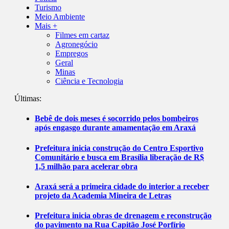
Turismo
Meio Ambiente
Mais +
Filmes em cartaz
Agronegócio
Empregos
Geral
Minas
Ciência e Tecnologia
Últimas:
Bebê de dois meses é socorrido pelos bombeiros
após engasgo durante amamentação em Araxá
Prefeitura inicia construção do Centro Esportivo
Comunitário e busca em Brasília liberação de R$
1,5 milhão para acelerar obra
Araxá será a primeira cidade do interior a receber
projeto da Academia Mineira de Letras
Prefeitura inicia obras de drenagem e reconstrução
do pavimento na Rua Capitão José Porfírio