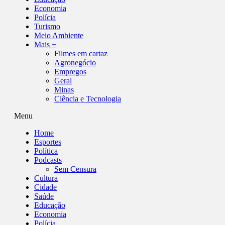
Economia
Polícia
Turismo
Meio Ambiente
Mais +
Filmes em cartaz
Agronegócio
Empregos
Geral
Minas
Ciência e Tecnologia
Menu
Home
Esportes
Política
Podcasts
Sem Censura
Cultura
Cidade
Saúde
Educação
Economia
Polícia