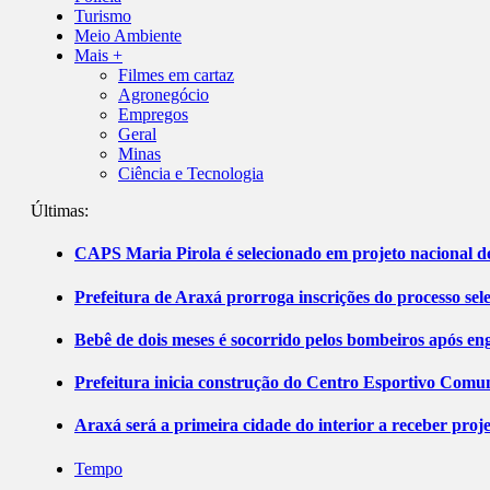
Turismo
Meio Ambiente
Mais +
Filmes em cartaz
Agronegócio
Empregos
Geral
Minas
Ciência e Tecnologia
Últimas:
CAPS Maria Pirola é selecionado em projeto nacional de
Prefeitura de Araxá prorroga inscrições do processo sel
Bebê de dois meses é socorrido pelos bombeiros após 
Prefeitura inicia construção do Centro Esportivo Comuni
Araxá será a primeira cidade do interior a receber pro
Tempo