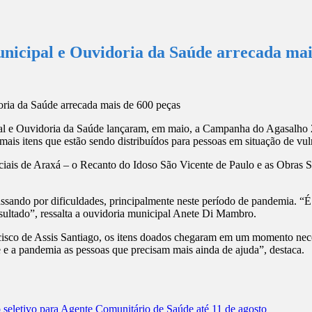
icipal e Ouvidoria da Saúde arrecada mais
al e Ouvidoria da Saúde lançaram, em maio, a Campanha do Agasalho 20
emais itens que estão sendo distribuídos para pessoas em situação de vul
ciais de Araxá – o Recanto do Idoso São Vicente de Paulo e as Obras So
assando por dificuldades, principalmente neste período de pandemia. “
sultado”, ressalta a ouvidoria municipal Anete Di Mambro.
isco de Assis Santiago, os itens doados chegaram em um momento nece
e e a pandemia as pessoas que precisam mais ainda de ajuda”, destaca.