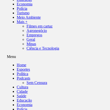
Economia
Polícia
Turismo
Meio Ambiente
Mais +
Filmes em cartaz
Agronegócio
Empregos
Geral
Minas
Ciência e Tecnologia
Menu
Home
Esportes
Política
Podcasts
Sem Censura
Cultura
Cidade
Saúde
Educação
Economia
Polícia