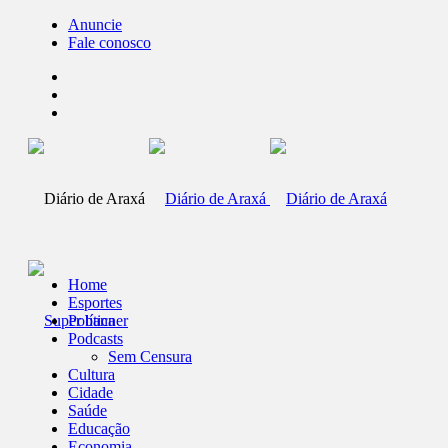
Anuncie
Fale conosco
Home
Esportes
Política
Podcasts
Sem Censura
Cultura
Cidade
Saúde
Educação
Economia