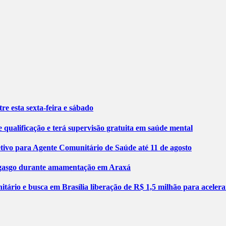
re esta sexta-feira e sábado
 qualificação e terá supervisão gratuita em saúde mental
etivo para Agente Comunitário de Saúde até 11 de agosto
engasgo durante amamentação em Araxá
tário e busca em Brasília liberação de R$ 1,5 milhão para aceler